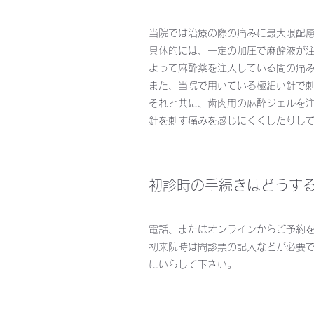
当院では治療の際の痛みに最大限配
具体的には、一定の加圧で麻酔液が
よって麻酔薬を注入している間の痛
また、当院で用いている極細い針で
それと共に、歯肉用の麻酔ジェルを
針を刺す痛みを感じにくくしたりし
初診時の手続きはどうす
電話、またはオンラインからご予約
初来院時は問診票の記入などが必要
にいらして下さい。