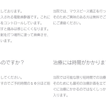
慮しております。
当院では、マウスピース矯正を行っ
注入される電動麻酔器です。これに
そのためご興味のある方は無料でご
みをコントロールしています。
にご連絡ください。
刺すと痛みは感じにくくなります。
注射を打つ場所に塗って麻痺させ、
ています。
るのですか？
治療には時間がかかりま
をしてください。
当院では可能な限り短時間での治療
ですのでご予約時間の１０分ほど前
そのためにも最初の治療計画を立て
ぐに治療にかかるのではなくしっか
入ります。